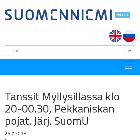
H
Hae
Togg
navig
Tanssit Myllysillassa klo
20-00.30, Pekkaniskan
pojat. Järj. SuomU
26.7.2018