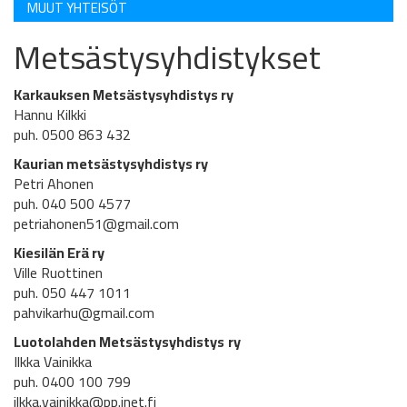
MUUT YHTEISÖT
Metsästysyhdistykset
Karkauksen Metsästysyhdistys ry
Hannu Kilkki
puh. 0500 863 432
Kaurian metsästysyhdistys ry
Petri Ahonen
puh. 040 500 4577
petriahonen51@gmail.com
Kiesilän Erä ry
Ville Ruottinen
puh. 050 447 1011
pahvikarhu@gmail.com
Luotolahden Metsästysyhdistys
ry
Ilkka Vainikka
puh. 0400 100 799
ilkka.vainikka@pp.inet.fi