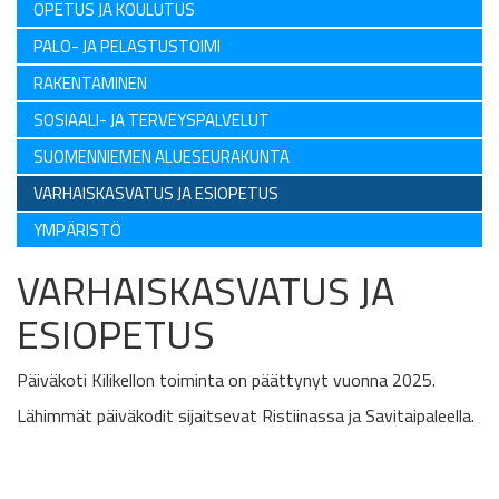
OPETUS JA KOULUTUS
PALO- JA PELASTUSTOIMI
RAKENTAMINEN
SOSIAALI- JA TERVEYSPALVELUT
SUOMENNIEMEN ALUESEURAKUNTA
VARHAISKASVATUS JA ESIOPETUS
YMPÄRISTÖ
VARHAISKASVATUS JA
ESIOPETUS
Päiväkoti Kilikellon toiminta on päättynyt vuonna 2025.
Lähimmät päiväkodit sijaitsevat Ristiinassa ja Savitaipaleella.