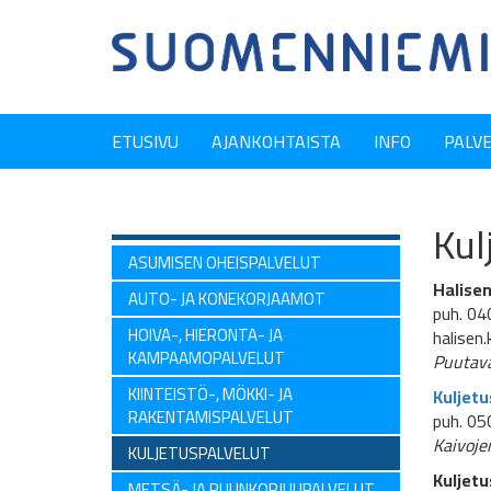
ETUSIVU
AJANKOHTAISTA
INFO
PALV
Kul
ASUMISEN OHEISPALVELUT
Halisen
AUTO- JA KONEKORJAAMOT
puh. 04
HOIVA-, HIERONTA- JA
halisen.
KAMPAAMOPALVELUT
Puutava
KIINTEISTÖ-, MÖKKI- JA
Kuljetu
RAKENTAMISPALVELUT
puh. 05
Kaivojen
KULJETUSPALVELUT
Kuljetu
METSÄ- JA PUUNKORJUUPALVELUT