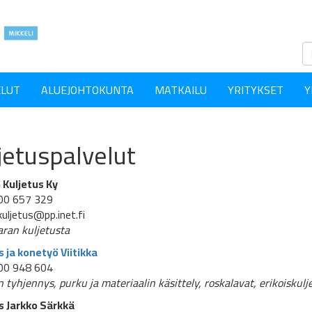
ELUT
ALUEJOHTOKUNTA
MATKAILU
YRITYKSET
Y
jetuspalvelut
 Kuljetus Ky
00 657 329
kuljetus@pp.inet.fi
ran kuljetusta
s ja konetyö Viitikka
00 948 604
 tyhjennys, purku ja materiaalin käsittely, roskalavat, erikoiskulj
s Jarkko Särkkä