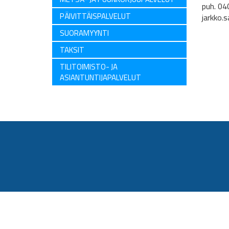
puh. 04
PÄIVITTÄISPALVELUT
jarkko.s
SUORAMYYNTI
TAKSIT
TILITOIMISTO- JA
ASIANTUNTIJAPALVELUT