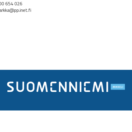
00 654 026
arkka@pp.inet.fi