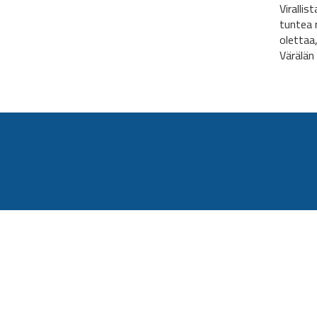
Virallis
tuntea 
olettaa
Värälän 