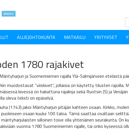
ELUT
ALUEJOHTOKUNTA
MATKAILU
YRITYKSET
Y
den 1780 rajakivet
i: Mäntyharjun ja Suomenniemen rajalla Ylä-Salmijärveen etelästä pä
in muodostavat ”viiskivet”, jollaisia on käytetty tilusten rajoilla. M
isessä kivessä on hakattuna rajalinja sekä Ruotsin (S) ja Venäjän a
lla oleva teksti on epäselvä.
auha (1743) jakoi Mäntyharjun pitäjän kahteen osaan. Kirkko, molemm
 puoleiseen osaan kuului 100 taloa. Tämä saattaa osaltaan selitt
mäntyharjulaisten silloinen toive olla yhtenäinen seurakunta. On k
jakiviään vuonna 1780 Suomenniemen rajalle, tai onko kyseessä ollut