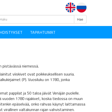
Haku
Hae
HDISTYKSET
TAPAHTUMAT
in pistävässä niemessä.
ainitut viiskivet ovat poikkeuksellisen suuria.
lkukirjaimet (P). Vuosiluku on 1780, jonka
at pappilat ja 50 taloa jäivät Venäjän puolelle.
ää vuoden 1780 rajakivet, koska tiedossa on muun
uitenkin epäselvää, onko rahvas käynyt laittamassa
 virallinen valtakunnan rajan vahvistaminen.