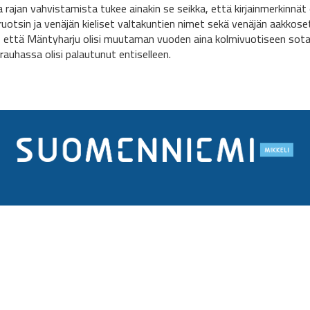
ta rajan vahvistamista tukee ainakin se seikka, että kirjainmerkinnä
ruotsin ja venäjän kieliset valtakuntien nimet sekä venäjän aakko
, että Mäntyharju olisi muutaman vuoden aina kolmivuotiseen sotaa
rauhassa olisi palautunut entiselleen.