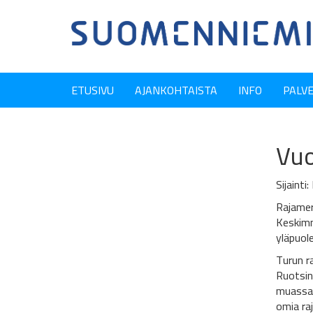
ETUSIVU
AJANKOHTAISTA
INFO
PALV
Vuo
Sijaint
Rajamerk
Keskimmä
yläpuole
Turun r
Ruotsin
muassa 
omia ra