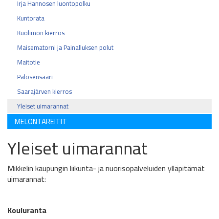
Irja Hannosen luontopolku
Kuntorata
Kuolimon kierros
Maisematorni ja Painalluksen polut
Maitotie
Palosensaari
Saarajärven kierros
Yleiset uimarannat
MELONTAREITIT
Yleiset uimarannat
Mikkelin kaupungin liikunta- ja nuorisopalveluiden ylläpitämät
uimarannat:
Kouluranta