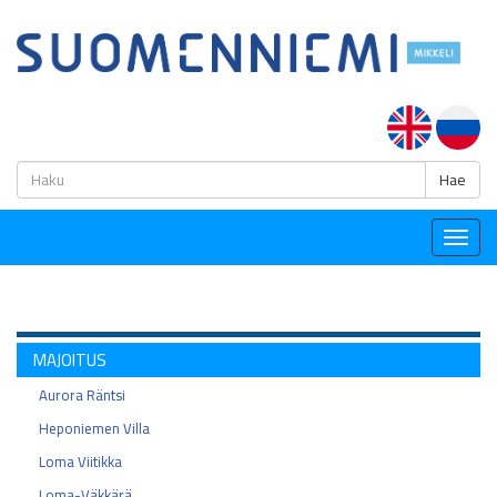
H
Hae
Togg
navig
MAJOITUS
Aurora Räntsi
Heponiemen Villa
Loma Viitikka
Loma-Väkkärä