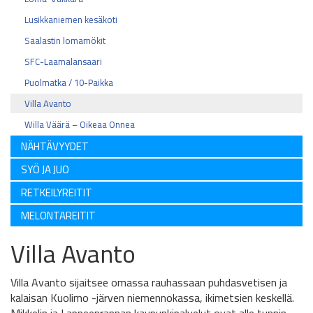
Lusikkaniemen kesäkoti
Saalastin lomamökit
SFC-Laamalansaari
Puolmatka / 10-Paikka
Villa Avanto
Willa Väärä – Oikeaa Onnea
NÄHTÄVYYDET
SYÖ JA JUO
RETKEILYREITIT
MELONTAREITIT
Villa Avanto
Villa Avanto sijaitsee omassa rauhassaan puhdasvetisen ja
kalaisan Kuolimo -järven niemennokassa, ikimetsien keskellä.