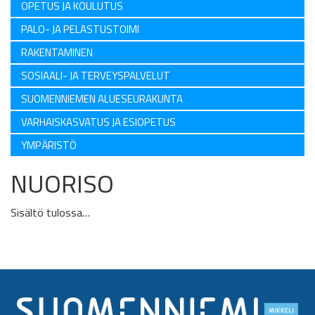
OPETUS JA KOULUTUS
PALO- JA PELASTUSTOIMI
RAKENTAMINEN
SOSIAALI- JA TERVEYSPALVELUT
SUOMENNIEMEN ALUESEURAKUNTA
VARHAISKASVATUS JA ESIOPETUS
YMPÄRISTÖ
NUORISO
Sisältö tulossa…