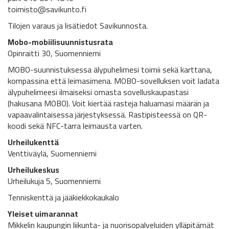
toimisto@savikunto.fi
Tilojen varaus ja lisätiedot Savikunnosta.
Mobo-mobiilisuunnistusrata
Opinraitti 30, Suomenniemi
MOBO-suunnistuksessa älypuhelimesi toimii sekä karttana,
kompassina että leimasimena. MOBO-sovelluksen voit ladata
älypuhelimeesi ilmaiseksi omasta sovelluskaupastasi
(hakusana MOBO). Voit kiertää rasteja haluamasi määrän ja
vapaavalintaisessa järjestyksessä. Rastipisteessä on QR-
koodi sekä NFC-tarra leimausta varten.
Urheilukenttä
Venttiväylä, Suomenniemi
Urheilukeskus
Urheilukuja 5, Suomenniemi
Tenniskenttä ja jääkiekkokaukalo
Yleiset uimarannat
Mikkelin kaupungin liikunta- ja nuorisopalveluiden ylläpitämät