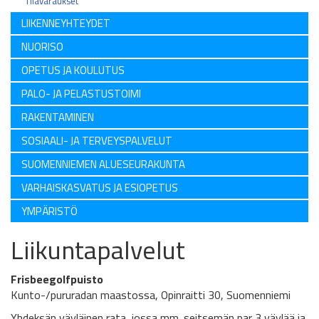
Tilavaraukset
LIIKENNEYHTEYDET
NUORISO
OPETUS JA KOULUTUS
PALO- JA PELASTUSTOIMI
RAKENTAMINEN
SOSIAALI- JA TERVEYSPALVELUT
SUOMENNIEMEN ALUESEURAKUNTA
VARHAISKASVATUS JA ESIOPETUS
YMPÄRISTÖ
Liikuntapalvelut
Frisbeegolfpuisto
Kunto-/pururadan maastossa, Opinraitti 30, Suomenniemi
Yhdeksän väyläinen rata, jossa mm. seitsemän par 3 väylää ja