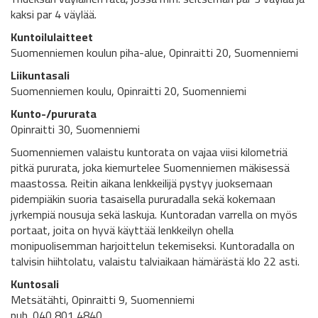
kaksi par 4 väylää.
Kuntoilulaitteet
Suomenniemen koulun piha-alue, Opinraitti 20, Suomenniemi
Liikuntasali
Suomenniemen koulu, Opinraitti 20, Suomenniemi
Kunto-/pururata
Opinraitti 30, Suomenniemi
Suomenniemen valaistu kuntorata on vajaa viisi kilometriä
pitkä pururata, joka kiemurtelee Suomenniemen mäkisessä
maastossa. Reitin aikana lenkkeilijä pystyy juoksemaan
pidempiäkin suoria tasaisella pururadalla sekä kokemaan
jyrkempiä nousuja sekä laskuja. Kuntoradan varrella on myös
portaat, joita on hyvä käyttää lenkkeilyn ohella
monipuolisemman harjoittelun tekemiseksi. Kuntoradalla on
talvisin hiihtolatu, valaistu talviaikaan hämärästä klo 22 asti.
Kuntosali
Metsätähti, Opinraitti 9, Suomenniemi
puh. 040 801 4840