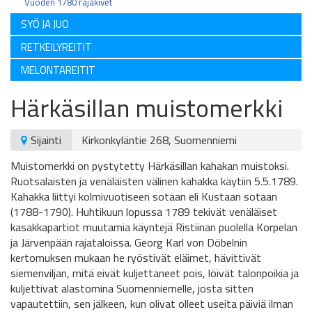
Vuoden 1780 rajakivet
SYÖ JA JUO
RETKEILYREITIT
MELONTAREITIT
Härkäsillan muistomerkki
Sijainti
Kirkonkyläntie 268, Suomenniemi
Muistomerkki on pystytetty Härkäsillan kahakan muistoksi.
Ruotsalaisten ja venäläisten välinen kahakka käytiin 5.5.1789.
Kahakka liittyi kolmivuotiseen sotaan eli Kustaan sotaan
(1788-1790). Huhtikuun lopussa 1789 tekivät venäläiset
kasakkapartiot muutamia käyntejä Ristiinan puolella Korpelan
ja Järvenpään rajataloissa. Georg Karl von Döbelnin
kertomuksen mukaan he ryöstivät eläimet, hävittivät
siemenviljan, mitä eivät kuljettaneet pois, löivät talonpoikia ja
kuljettivat alastomina Suomenniemelle, josta sitten
vapautettiin, sen jälkeen, kun olivat olleet useita päiviä ilman