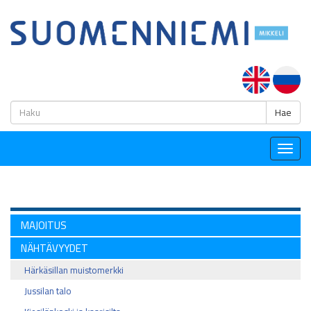
H
Hae
Togg
navig
MAJOITUS
NÄHTÄVYYDET
Härkäsillan muistomerkki
Jussilan talo