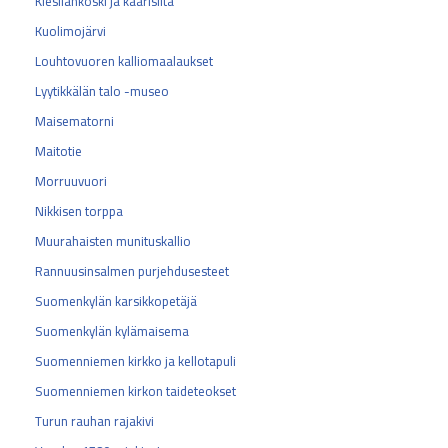
Kiesilänkoski ja kaarisilta
Kuolimojärvi
Louhtovuoren kalliomaalaukset
Lyytikkälän talo -museo
Maisematorni
Maitotie
Morruuvuori
Nikkisen torppa
Muurahaisten munituskallio
Rannuusinsalmen purjehdusesteet
Suomenkylän karsikkopetäjä
Suomenkylän kylämaisema
Suomenniemen kirkko ja kellotapuli
Suomenniemen kirkon taideteokset
Turun rauhan rajakivi