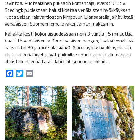
ravintoa. Ruotsalainen prikaatin komentaja, eversti Curt v.
Stedingk puolestaan halusi kostaa venäläisten hyökkäyksen
ruotsalaisen rajavartioston kimppuun Liiansaarella ja hävittää
venäläisten Suomenniemelle rakentaman makasiinin.
Kahakka kesti kokonaisuudessaan noin 3 tuntia 15 minuuttia.
Vaati 15 venäläisen ja 9 ruotsalaisen hengen, lisäksi venäläisiä
haavoittui 30 ja ruotsalaisia 40. Ainoa hyöty hyökkäyksestä
oli, että venäläiset jäivät paikoilleen Suomenniemelle eivätkä
ahdistelleet enää tästä lähin lähiseudun asukkaita.
Facebook
Twitter
Email