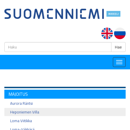
H
Hae
Togg
navig
MAJOITUS
Aurora Räntsi
Heponiemen Villa
Loma Viitikka
Loma-Väkkärä