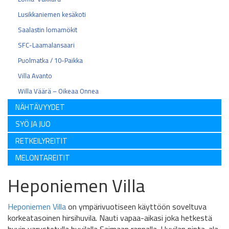
Lusikkaniemen kesäkoti
Saalastin lomamökit
SFC-Laamalansaari
Puolmatka / 10-Paikka
Villa Avanto
Willa Väärä – Oikeaa Onnea
NÄHTÄVYYDET
SYÖ JA JUO
RETKEILYREITIT
MELONTAREITIT
Heponiemen Villa
Heponiemen Villa
on ympärivuotiseen käyttöön soveltuva
korkeatasoinen hirsihuvila. Nauti vapaa-aikasi joka hetkestä