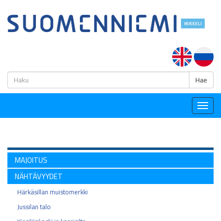
H
Hae
Togg
navig
MAJOITUS
NÄHTÄVYYDET
Härkäsillan muistomerkki
Jussilan talo