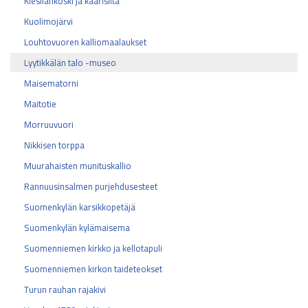
Kiesilänkoski ja kaarisilta
Kuolimojärvi
Louhtovuoren kalliomaalaukset
Lyytikkälän talo -museo
Maisematorni
Maitotie
Morruuvuori
Nikkisen torppa
Muurahaisten munituskallio
Rannuusinsalmen purjehdusesteet
Suomenkylän karsikkopetäjä
Suomenkylän kylämaisema
Suomenniemen kirkko ja kellotapuli
Suomenniemen kirkon taideteokset
Turun rauhan rajakivi