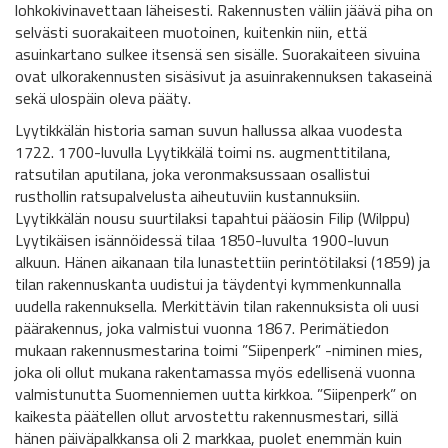
lohkokivinavettaan läheisesti. Rakennusten väliin jäävä piha on
selvästi suorakaiteen muotoinen, kuitenkin niin, että
asuinkartano sulkee itsensä sen sisälle. Suorakaiteen sivuina
ovat ulkorakennusten sisäsivut ja asuinrakennuksen takaseinä
sekä ulospäin oleva pääty.
Lyytikkälän historia saman suvun hallussa alkaa vuodesta
1722. 1700-luvulla Lyytikkälä toimi ns. augmenttitilana,
ratsutilan aputilana, joka veronmaksussaan osallistui
rusthollin ratsupalvelusta aiheutuviin kustannuksiin.
Lyytikkälän nousu suurtilaksi tapahtui pääosin Filip (Wilppu)
Lyytikäisen isännöidessä tilaa 1850-luvulta 1900-luvun
alkuun. Hänen aikanaan tila lunastettiin perintötilaksi (1859) ja
tilan rakennuskanta uudistui ja täydentyi kymmenkunnalla
uudella rakennuksella. Merkittävin tilan rakennuksista oli uusi
päärakennus, joka valmistui vuonna 1867. Perimätiedon
mukaan rakennusmestarina toimi ”Siipenperk” -niminen mies,
joka oli ollut mukana rakentamassa myös edellisenä vuonna
valmistunutta Suomenniemen uutta kirkkoa. ”Siipenperk” on
kaikesta päätellen ollut arvostettu rakennusmestari, sillä
hänen päiväpalkkansa oli 2 markkaa, puolet enemmän kuin