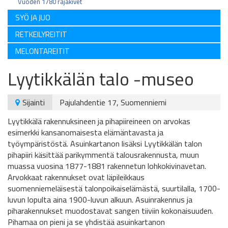
Vuoden 1780 rajakivet
SYÖ JA JUO
RETKEILYREITIT
MELONTAREITIT
Lyytikkälän talo -museo
Sijainti
Pajulahdentie 17, Suomenniemi
Lyytikkälä rakennuksineen ja pihapiireineen on arvokas
esimerkki kansanomaisesta elämäntavasta ja
työympäristöstä. Asuinkartanon lisäksi Lyytikkälän talon
pihapiiri käsittää parikymmentä talousrakennusta, muun
muassa vuosina 1877-1881 rakennetun lohkokivinavetan.
Arvokkaat rakennukset ovat läpileikkaus
suomenniemeläisestä talonpoikaiselämästä, suurtilalla, 1700-
luvun lopulta aina 1900-luvun alkuun. Asuinrakennus ja
piharakennukset muodostavat sangen tiiviin kokonaisuuden.
Pihamaa on pieni ja se yhdistää asuinkartanon