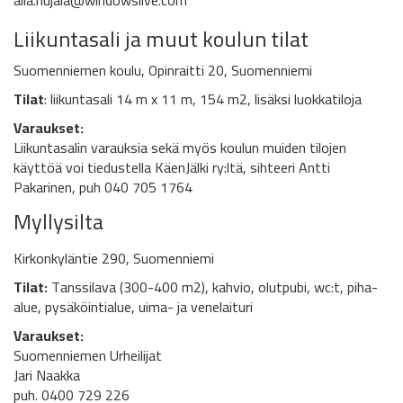
aila.hujala@windowslive.com
Liikuntasali ja muut koulun tilat
Suomenniemen koulu, Opinraitti 20, Suomenniemi
Tilat
: liikuntasali 14 m x 11 m, 154 m2, lisäksi luokkatiloja
Varaukset:
Liikuntasalin varauksia sekä myös koulun muiden tilojen
käyttöä voi tiedustella KäenJälki ry:ltä, sihteeri Antti
Pakarinen, puh 040 705 1764
Myllysilta
Kirkonkyläntie 290, Suomenniemi
Tilat:
Tanssilava (300-400 m2), kahvio, olutpubi, wc:t, piha-
alue, pysäköintialue, uima- ja venelaituri
Varaukset:
Suomenniemen Urheilijat
Jari Naakka
puh. 0400 729 226