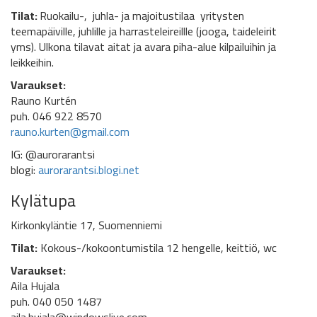
Tilat:
Ruokailu-, juhla- ja majoitustilaa yritysten
teemapäiville, juhlille ja harrasteleireillle (jooga, taideleirit
yms). Ulkona tilavat aitat ja avara piha-alue kilpailuihin ja
leikkeihin.
Varaukset:
Rauno Kurtén
puh. 046 922 8570
rauno.kurten@gmail.com
IG: @aurorarantsi
blogi:
aurorarantsi.blogi.net
Kylätupa
Kirkonkyläntie 17, Suomenniemi
Tilat:
Kokous-/kokoontumistila 12 hengelle, keittiö, wc
Varaukset:
Aila Hujala
puh. 040 050 1487