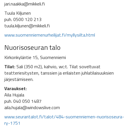
jari.naakka@mikkeli.fi
Tuula Kiljunen
puh. 0500 120 213
tuula.kiljunen@mikkeli.fi
www.suomenniemenurheilijat.fi/myllysilta.html
Nuorisoseuran talo
Kirkonkyläntie 15, Suomenniemi
Tilat:
Sali (350 m2), kahvio, wc:t. Tilat soveltuvat
teatteriesitysten, tanssien ja erilaisten juhlatilaisuuksien
järjestämiseen.
Varaukset:
Aila Hujala
puh. 040 050 1487
aila.hujala@windowslive.com
www.seurantalot.fi/talot/484-suomenniemen-nuorisoseura-
ry-1751