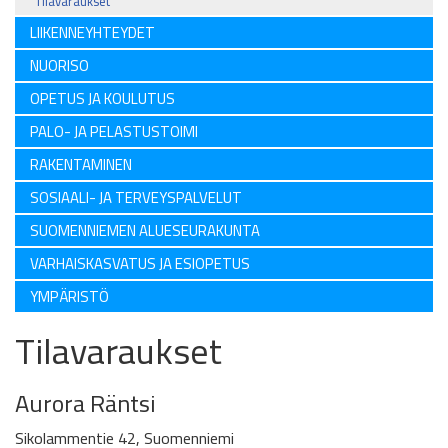
Tilavaraukset
LIIKENNEYHTEYDET
NUORISO
OPETUS JA KOULUTUS
PALO- JA PELASTUSTOIMI
RAKENTAMINEN
SOSIAALI- JA TERVEYSPALVELUT
SUOMENNIEMEN ALUESEURAKUNTA
VARHAISKASVATUS JA ESIOPETUS
YMPÄRISTÖ
Tilavaraukset
Aurora Räntsi
Sikolammentie 42, Suomenniemi