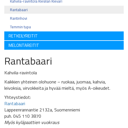
Kahvila-ravintola Kiesilän Kievari
Rantabaari
Rantinhovi
Temmin tupa
RETKEILYREITIT
MELONTAREITIT
Rantabaari
Kahvila-ravintola
Kaikkien yhteinen olohuone – ruokaa, juomaa, kahvia,
leivoksia, virvokkeita ja hyvää mieltä, myös A-oikeudet.
Yhteystiedot:
Rantabaari
Lappeenrannantie 2132a, Suomenniemi
puh. 045 110 3870
Myös kyläpaattien vuokraus