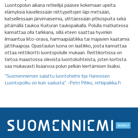
Luontopolun aikana retkeilijä pääsee kokemaan upeita
elämyksiä kävellessään niittypeltojen läpi metsään,
katsellessaan järvimaisemia, ylittäessään pitkospuita sekä
pitämällä taukoa Kuituran taukopaikalla. Polulla matkatessa
kannattaa olla tarkkana, sillä eteen saattaa hyvinkin
ilmaantua liito-orava, harmaapäätikka tai majavien kaatamia
jättihaapoja. Opastaulun luona on laatikko, josta kannattaa
ottaa reittikortti luontopolulle mukaan. Reittikortissa on
tietoa maastossa olevista luontokohteista, joten kortista
saa mukavasti lisäarvoa polun pelkän kiertämisen lisäksi.
”Suomenniemen salattu luontohelmi Irja Hannosen
Luontopolku on kuin sadusta” -Petri Pihko, retkipaikka.fi