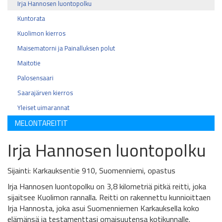
Irja Hannosen luontopolku
Kuntorata
Kuolimon kierros
Maisematorni ja Painalluksen polut
Maitotie
Palosensaari
Saarajärven kierros
Yleiset uimarannat
MELONTAREITIT
Irja Hannosen luontopolku
Sijainti: Karkauksentie 910, Suomenniemi, opastus
Irja Hannosen luontopolku on 3,8 kilometriä pitkä reitti, joka
sijaitsee Kuolimon rannalla. Reitti on rakennettu kunnioittaen
Irja Hannosta, joka asui Suomenniemen Karkauksella koko
elämänsä ja testamenttasi omaisuutensa kotikunnalle.