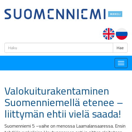
H
Hae
Togg
navig
Valokuiturakentaminen
Suomenniemellä etenee –
liittymän ehtii vielä saada!
Suomenniemi 5 –vaihe on menossa Laamalansaaressa. Ensin