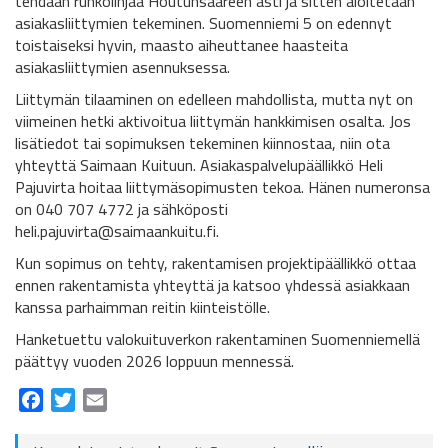
tehdään runkolinjaa Houtunsaareen asti ja sitten aloitetaan
asiakasliittymien tekeminen. Suomenniemi 5 on edennyt
toistaiseksi hyvin, maasto aiheuttanee haasteita
asiakasliittymien asennuksessa.
Liittymän tilaaminen on edelleen mahdollista, mutta nyt on
viimeinen hetki aktivoitua liittymän hankkimisen osalta. Jos
lisätiedot tai sopimuksen tekeminen kiinnostaa, niin ota
yhteyttä Saimaan Kuituun. Asiakaspalvelupäällikkö Heli
Pajuvirta hoitaa liittymäsopimusten tekoa. Hänen numeronsa
on 040 707 4772 ja sähköposti
heli.pajuvirta@saimaankuitu.fi.
Kun sopimus on tehty, rakentamisen projektipäällikkö ottaa
ennen rakentamista yhteyttä ja katsoo yhdessä asiakkaan
kanssa parhaimman reitin kiinteistölle.
Hanketuettu valokuituverkon rakentaminen Suomenniemellä
päättyy vuoden 2026 loppuun mennessä.
Facebook
Twitter
Email