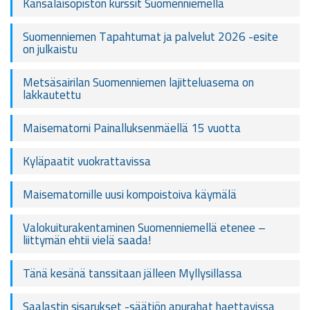
Kansalaisopiston kurssit Suomenniemellä
Suomenniemen Tapahtumat ja palvelut 2026 -esite
on julkaistu
Metsäsairilan Suomenniemen lajitteluasema on
lakkautettu
Maisematorni Painalluksenmäellä 15 vuotta
Kyläpaatit vuokrattavissa
Maisematornille uusi kompoistoiva käymälä
Valokuiturakentaminen Suomenniemellä etenee –
liittymän ehtii vielä saada!
Tänä kesänä tanssitaan jälleen Myllysillassa
Saalastin sisarukset -säätiön apurahat haettavissa