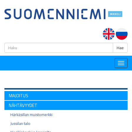
H
Hae
Togg
navig
MAJOITUS
NÄHTÄVYYDET
Härkäsillan muistomerkki
Jussilan talo