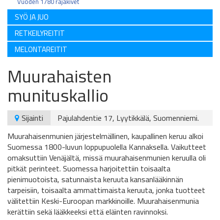
Vuoden 1780 rajakivet
SYÖ JA JUO
RETKEILYREITIT
MELONTAREITIT
Muurahaisten
munituskallio
Sijainti
Pajulahdentie 17, Lyytikkälä, Suomenniemi.
Muurahaisenmunien järjestelmällinen, kaupallinen keruu alkoi
Suomessa 1800-luvun loppupuolella Kannaksella. Vaikutteet
omaksuttiin Venäjältä, missä muurahaisenmunien keruulla oli
pitkät perinteet. Suomessa harjoitettiin toisaalta
pienimuotoista, satunnaista keruuta kansanlääkinnän
tarpeisiin, toisaalta ammattimaista keruuta, jonka tuotteet
välitettiin Keski-Euroopan markkinoille. Muurahaisenmunia
kerättiin sekä lääkkeeksi että eläinten ravinnoksi.