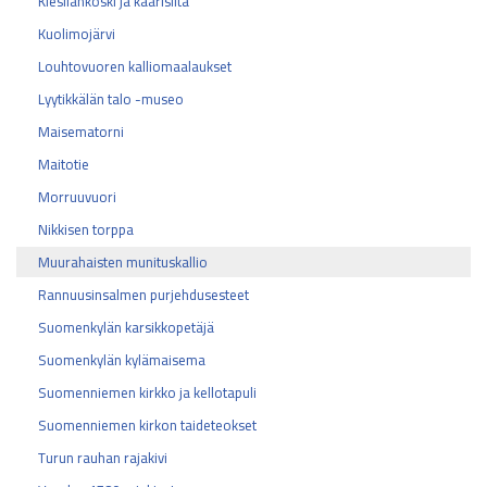
Kiesilänkoski ja kaarisilta
Kuolimojärvi
Louhtovuoren kalliomaalaukset
Lyytikkälän talo -museo
Maisematorni
Maitotie
Morruuvuori
Nikkisen torppa
Muurahaisten munituskallio
Rannuusinsalmen purjehdusesteet
Suomenkylän karsikkopetäjä
Suomenkylän kylämaisema
Suomenniemen kirkko ja kellotapuli
Suomenniemen kirkon taideteokset
Turun rauhan rajakivi