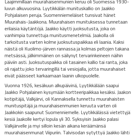
Laajimmillaan muurahaisenmunien keruu oli Suomessa 1930-
luvun alkuvuosina. Lyytikkälän munituskallio on Jaakko
Pohjalaisen peruja. Suomenniemeläiset tunsivat hänet
Muurahais-Jaakkona. Muurahaisen munituksessa tunnetaan
erilaisia käytäntöjä. Jaakko käytti juoksutusta, joka on
vanhimpia tunnettuja munitusmenetelmiä. Jaakolla oli
tarkoitusta varten kolme juoksutuspaikkaa eli laania. Kaksi
näistä oli Kuolimo-järven rannassa ja kolmas peltojen takana
metsässä, jälkimmäinen on säilynyt tervarinkeineen näihin
päiviin asti. Juoksutuspaikka oli tasainen kallio tai ranta, joka
oli rajattu joko tervaringillä tai vesiojalla, jotta muurahaiset
eivät päässeet karkaamaan laanin ulkopuolelle.
Vuonna 1926, kesäkuun alkupäivinä, Lyytikkälään saapui
Jaakko Pohjalainen kysymään kortteeripaikkaa kesäksi. Jaakon
kotipitäjä, Valkjärvi, oli Kannaksella tunnettu muurahaisten
munituspitäjä ja muurahaisenmunien keruuta varten oli
Jaakkokin saapunut Suomenniemelle. Lyytikkälässä vietettyjä
kesiä Jaakolle kertyi lopula yli 30. Syksyisin Jaakko palasi
Valkjärvelle ja myi silloin kesän aikana keräämänsä
muurahaisenmunat Viipuriin. Talvisodan sytyttyä Jaakko lähti