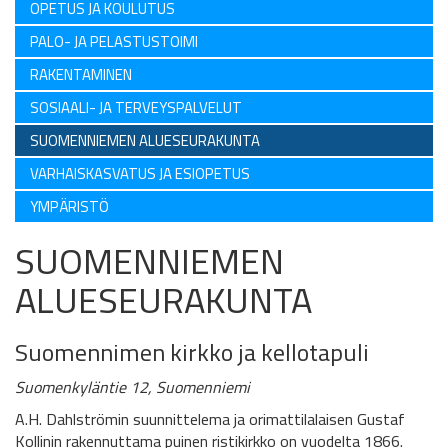
OPETUS JA KOULUTUS
PALO- JA PELASTUSTOIMI
RAKENTAMINEN
SOSIAALI- JA TERVEYSPALVELUT
SUOMENNIEMEN ALUESEURAKUNTA
VARHAISKASVATUS JA ESIOPETUS
YMPÄRISTÖ
SUOMENNIEMEN
ALUESEURAKUNTA
Suomennimen kirkko ja kellotapuli
Suomenkyläntie 12, Suomenniemi
A.H. Dahlströmin suunnittelema ja orimattilalaisen Gustaf
Kollinin rakennuttama puinen ristikirkko on vuodelta 1866.