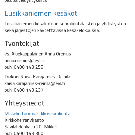
pitopalveluyrityksiltä.
Lusikkaniemen kesäkoti
Lusikkaniemen kesäkoti on seurakuntalaisten ja yhdistysten
sekä järjestöjen käytettävissä kesä-elokuussa.
Työntekijät
vs. Aluekappalainen Anna Orenius
anna.orenius@evl.fi
puh. 0400 143 255
Diakoni Kaisa Käräjämies-Reinilä
kaisa.karajamies-reinila@evl.fi
puh. 0400 143 237
Yhteystiedot
Mikkelin tuomiokirkkoseurakunta
Kirkkoherranvirasto
Savilahdenkatu 20, Mikkeli
puh. 0400 143 300