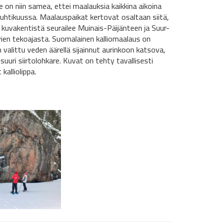
e on niin samea, ettei maalauksia kaikkina aikoina
huhtikuussa. Maalauspaikat kertovat osaltaan siitä,
 kuvakentistä seurailee Muinais-Päijänteen ja Suur-
vien tekoajasta. Suomalainen kalliomaalaus on
valittu veden äärellä sijainnut aurinkoon katsova,
uri siirtolohkare. Kuvat on tehty tavallisesti
kalliolippa.