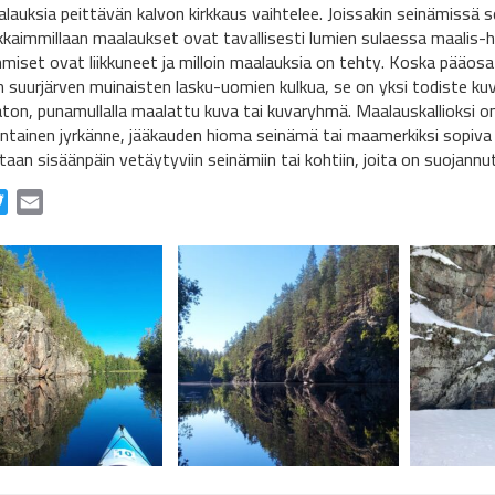
alauksia peittävän kalvon kirkkaus vaihtelee. Joissakin seinämissä s
rkkaimmillaan maalaukset ovat tavallisesti lumien sulaessa maalis-
hmiset ovat liikkuneet ja milloin maalauksia on tehty. Koska pääosa
 suurjärven muinaisten lasku-uomien kulkua, se on yksi todiste ku
ton, punamullalla maalattu kuva tai kuvaryhmä. Maalauskallioksi on 
ntainen jyrkänne, jääkauden hioma seinämä tai maamerkiksi sopiva su
aan sisäänpäin vetäytyviin seinämiin tai kohtiin, joita on suojannut 
ebook
Twitter
Email