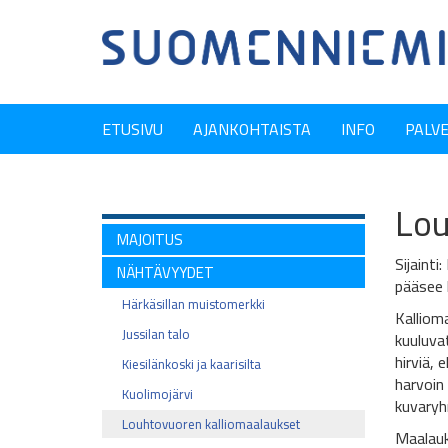
ETUSIVU
AJANKOHTAISTA
INFO
PALV
Lou
MAJOITUS
Sijainti
NÄHTÄVYYDET
pääsee k
Härkäsillan muistomerkki
Kalliom
Jussilan talo
kuuluva
hirviä, 
Kiesilänkoski ja kaarisilta
harvoin 
Kuolimojärvi
kuvaryh
Louhtovuoren kalliomaalaukset
Maalauks