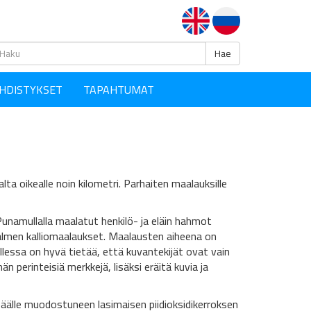
Haku
Hae
HDISTYKSET
TAPAHTUMAT
lta oikealle noin kilometri. Parhaiten maalauksille
Punamullalla maalatut henkilö- ja eläin hahmot
salmen kalliomaalaukset. Maalausten aiheena on
llessa on hyvä tietää, että kuvantekijät ovat vain
 perinteisiä merkkejä, lisäksi eräitä kuvia ja
 päälle muodostuneen lasimaisen piidioksidikerroksen