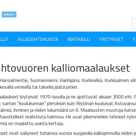
ELUT
ALUEJOHTOKUNTA
MATKAILU
YRITYKSET
Y
htovuoren kalliomaalaukset
: Hansalmentie, Suomenniemi. Hanhijärvi, Kurkiselkä, Kurkisalmen silla
esällä veneellä tai talvella jäätä pitkin.
aalaukset löytyivät 1970-luvulla ja ne ajoittuvat aikaan 3000 eKr. 
t saman ”koulukunnan” piirroksiin kuin Ristiinan kuuluisat Astuvan
eläimiä, ihminen ja niiden lukumäärä on 6. Maalausten muotoja katse
tavoitelleet realistista hahmoa. He ovat pikemminkin tehneet ryhmän
miä on maalattu useita kertoja.
et ovat säilyneet tuhansia vuosia suojaisilla kalliopinnoilla niiden