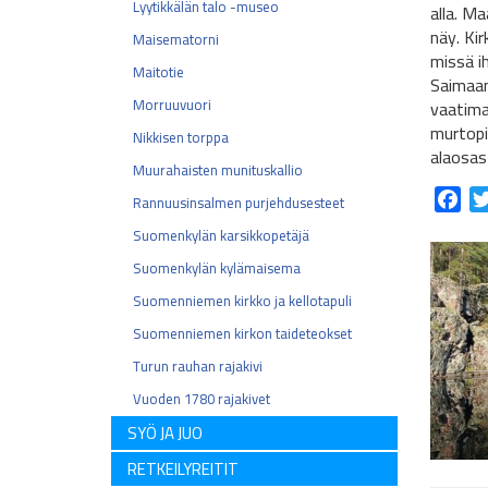
Lyytikkälän talo -museo
alla. Ma
näy. Ki
Maisematorni
missä i
Maitotie
Saimaan
Morruuvuori
vaatima
murtopi
Nikkisen torppa
alaosast
Muurahaisten munituskallio
Fac
Rannuusinsalmen purjehdusesteet
Suomenkylän karsikkopetäjä
Suomenkylän kylämaisema
Suomenniemen kirkko ja kellotapuli
Suomenniemen kirkon taideteokset
Turun rauhan rajakivi
Vuoden 1780 rajakivet
SYÖ JA JUO
RETKEILYREITIT