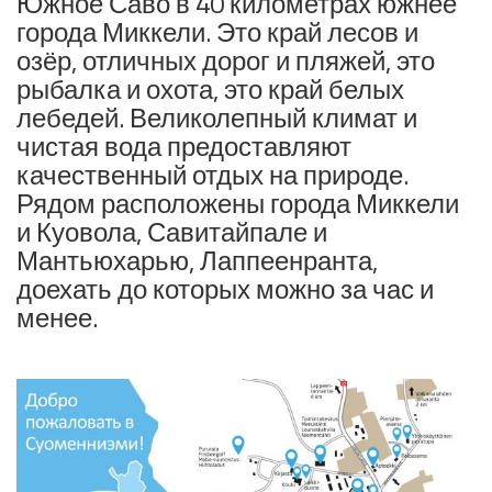
Южное Саво в 40 километрах южнее
города Миккели. Это край лесов и
озёр, отличных дорог и пляжей, это
рыбалка и охота, это край белых
лебедей. Великолепный климат и
чистая вода предоставляют
качественный отдых на природе.
Рядом расположены города Миккели
и Куовола, Савитайпале и
Мантьюхарью, Лаппеенранта,
доехать до которых можно за час и
менее.