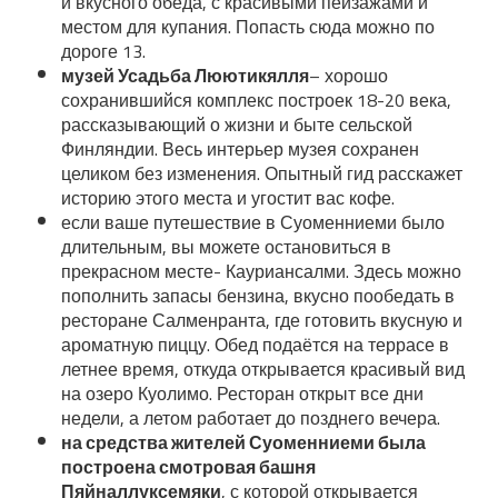
и вкусного обеда, с красивыми пейзажами и
местом для купания. Попасть сюда можно по
дороге 13.
музей Усадьба Люютикялля
– хорошо
сохранившийся комплекс построек 18-20 века,
рассказывающий о жизни и быте сельской
Финляндии. Весь интерьер музея сохранен
целиком без изменения. Опытный гид расскажет
историю этого места и угостит вас кофе.
если ваше путешествие в Суоменниеми было
длительным, вы можете остановиться в
прекрасном месте- Кауриансалми. Здесь можно
пополнить запасы бензина, вкусно пообедать в
ресторане Салменранта, где готовить вкусную и
ароматную пиццу. Обед подаётся на террасе в
летнее время, откуда открывается красивый вид
на озеро Куолимо. Ресторан открыт все дни
недели, а летом работает до позднего вечера.
на средства жителей Суоменниеми была
построена смотровая башня
Пяйналлуксемяки
, с которой открывается