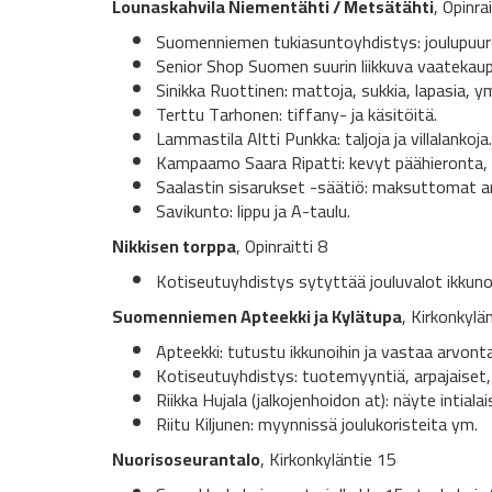
Lounaskahvila Niementähti / Metsätähti
, Opinra
Suomenniemen tukiasuntoyhdistys: joulupuuro,
Senior Shop Suomen suurin liikkuva vaatekauppa
Sinikka Ruottinen: mattoja, sukkia, lapasia, y
Terttu Tarhonen: tiffany- ja käsitöitä.
Lammastila Altti Punkka: taljoja ja villalankoja.
Kampaamo Saara Ripatti: kevyt päähieronta, 
Saalastin sisarukset -säätiö: maksuttomat arp
Savikunto: lippu ja A-taulu.
Nikkisen torppa
, Opinraitti 8
Kotiseutuyhdistys sytyttää jouluvalot ikkunoi
Suomenniemen Apteekki ja Kylätupa
, Kirkonkylä
Apteekki: tutustu ikkunoihin ja vastaa arvonta
Kotiseutuyhdistys: tuotemyyntiä, arpajaiset, 
Riikka Hujala (jalkojenhoidon at): näyte intiala
Riitu Kiljunen: myynnissä joulukoristeita ym.
Nuorisoseurantalo
, Kirkonkyläntie 15