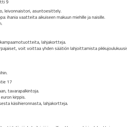
itti 9
 leivonnaistori, asuntoesittely.
: ihania vaatteita aikuiseen makuun miehille ja naisille.
m.
kampaamotuotteita, lahjakortteja.
ajaiset, voit voittaa yhden säätiön lahjoittamista pikkujoulukuusi
hin.
ntie 17
an, tavarapalkintoja.
euron kirppis.
isesta käsihieronnasta, lahjakortteja.