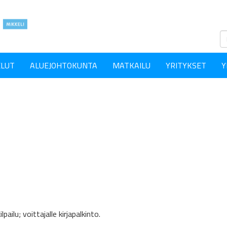
ELUT
ALUEJOHTOKUNTA
MATKAILU
YRITYKSET
Y
lpailu; voittajalle kirjapalkinto.