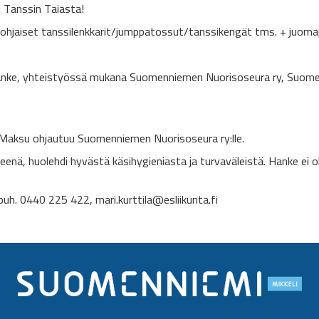
u Tanssin Taiasta!
pohjaiset tanssilenkkarit/jumppatossut/tanssikengät tms. + juomap
hanke, yhteistyössä mukana Suomenniemen Nuorisoseura ry, Suome
. Maksu ohjautuu Suomenniemen Nuorisoseura ry:lle.
nä, huolehdi hyvästä käsihygieniasta ja turvaväleistä. Hanke ei ole 
 puh. 0440 225 422, mari.kurttila@esliikunta.fi