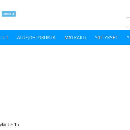
ELUT
ALUEJOHTOKUNTA
MATKAILU
YRITYKSET
Y
läntie 15