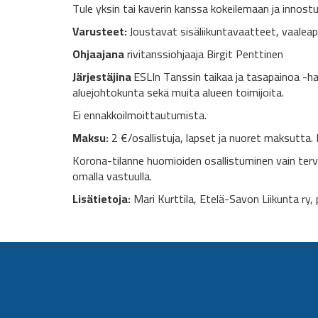
Tule yksin tai kaverin kanssa kokeilemaan ja innost
Varusteet:
Joustavat sisäliikuntavaatteet, vaalea
Ohjaajana
rivitanssiohjaaja Birgit Penttinen
Järjestäjina
ESLIn Tanssin taikaa ja tasapainoa -
aluejohtokunta sekä muita alueen toimijoita.
Ei ennakkoilmoittautumista.
Maksu:
2 €/osallistuja, lapset ja nuoret maksutta
Korona-tilanne huomioiden osallistuminen vain tervee
omalla vastuulla.
Lisätietoja:
Mari Kurttila, Etelä-Savon Liikunta ry,