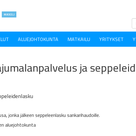
ELUT
ALUEJOHTOKUNTA
MATKAILU
YRITYKSET
Y
ajumalanpalvelus ja seppeleid
ppeleidenlasku
sa, jonka jälkeen seppeleenlasku sankarihaudoille.
en aluejohtokunta