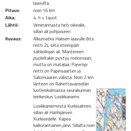
laavulta.
Pituus:
noin 16 km
Aika:
4 h + tauot
Lähtö:
Venerannasta heti oikealle,
sillan ali pohjoiseen
Kuvaus:
Alkumatka Halisen laavulle (kts.
reitti 2), siitä eteenpäin
sähkölinjan ali. Mantereen
puoleltakin pystyy melomaan,
mutta on matalaa. Parempi
reitti on Papinsaarten ja
Salonsaaren välistä. Noin 2 km
länteen on Rahettavanselän
luoteiskulmassa seurakunnan
leirikeskus Lusikkaniemi.
Lusikkaniemestä Kurkisalmen
sillan ali Hanhijärven
Kurkivedelle. Kapea
kalliorantainen järvi. Sillalta noin