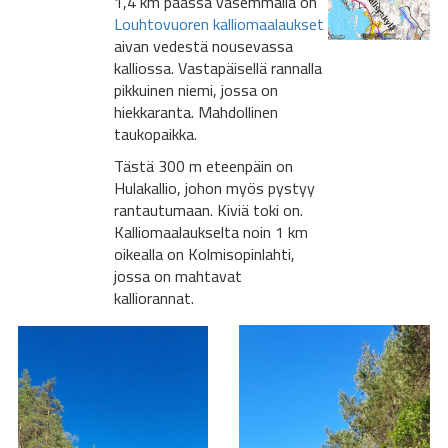
1,4 km päässä vasemmalla on
Louhtovuoren kalliomaalaukset
aivan vedestä nousevassa
kalliossa. Vastapäisellä rannalla
pikkuinen niemi, jossa on
hiekkaranta. Mahdollinen
taukopaikka.
Tästä 300 m eteenpäin on
Hulakallio, johon myös pystyy
rantautumaan. Kiviä toki on.
Kalliomaalaukselta noin 1 km
oikealla on Kolmisopinlahti,
jossa on mahtavat
kalliorannat.