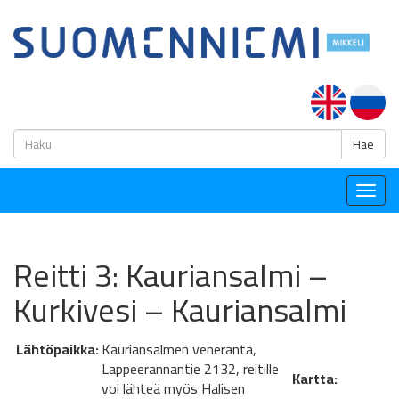
H
Hae
Togg
navig
Reitti 3: Kauriansalmi –
Kurkivesi – Kauriansalmi
Lähtöpaikka:
Kauriansalmen veneranta,
Lappeerannantie 2132, reitille
Kartta:
voi lähteä myös Halisen