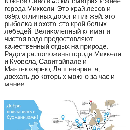
Южное Саво в 40 километрах южнее
города Миккели. Это край лесов и
озёр, отличных дорог и пляжей, это
рыбалка и охота, это край белых
лебедей. Великолепный климат и
чистая вода предоставляют
качественный отдых на природе.
Рядом расположены города Миккели
и Куовола, Савитайпале и
Мантьюхарью, Лаппеенранта,
доехать до которых можно за час и
менее.