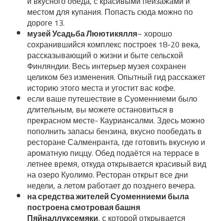
и вкусного обеда, с красивыми пейзажами и
местом для купания. Попасть сюда можно по
дороге 13.
музей Усадьба Люютикялля
– хорошо
сохранившийся комплекс построек 18-20 века,
рассказывающий о жизни и быте сельской
Финляндии. Весь интерьер музея сохранен
целиком без изменения. Опытный гид расскажет
историю этого места и угостит вас кофе.
если ваше путешествие в Суоменниеми было
длительным, вы можете остановиться в
прекрасном месте- Кауриансалми. Здесь можно
пополнить запасы бензина, вкусно пообедать в
ресторане Салменранта, где готовить вкусную и
ароматную пиццу. Обед подаётся на террасе в
летнее время, откуда открывается красивый вид
на озеро Куолимо. Ресторан открыт все дни
недели, а летом работает до позднего вечера.
на средства жителей Суоменниеми была
построена смотровая башня
Пяйналлуксемяки
, с которой открывается