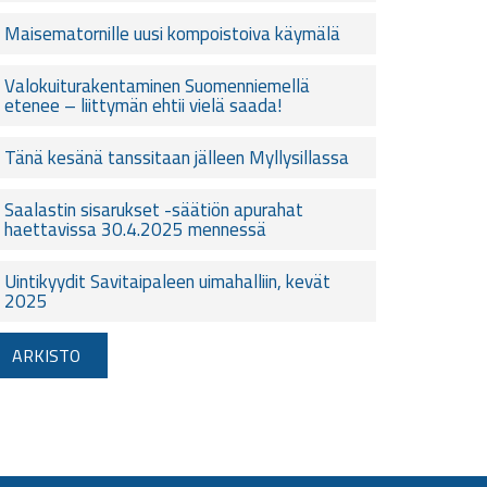
Maisematornille uusi kompoistoiva käymälä
Valokuiturakentaminen Suomenniemellä
etenee – liittymän ehtii vielä saada!
Tänä kesänä tanssitaan jälleen Myllysillassa
Saalastin sisarukset -säätiön apurahat
haettavissa 30.4.2025 mennessä
Uintikyydit Savitaipaleen uimahalliin, kevät
2025
ARKISTO