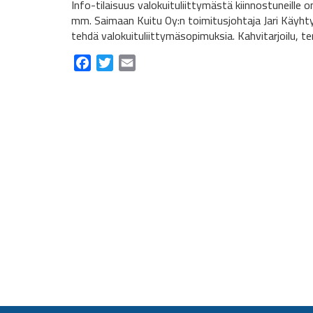
Info-tilaisuus valokuituliittymästä kiinnostuneille 
mm. Saimaan Kuitu Oy:n toimitusjohtaja Jari Käyht
tehdä valokuituliittymäsopimuksia. Kahvitarjoilu, te
Facebook
Twitter
Email