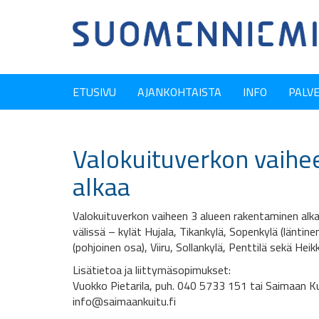
ETUSIVU
AJANKOHTAISTA
INFO
PALV
Valokuituverkon vaihe
alkaa
Valokuituverkon vaiheen 3 alueen rakentaminen alka
välissä – kylät Hujala, Tikankylä, Sopenkylä (läntin
(pohjoinen osa), Viiru, Sollankylä, Penttilä sekä Hei
Lisätietoa ja liittymäsopimukset:
Vuokko Pietarila, puh. 040 5733 151 tai Saimaan Kui
info@saimaankuitu.fi