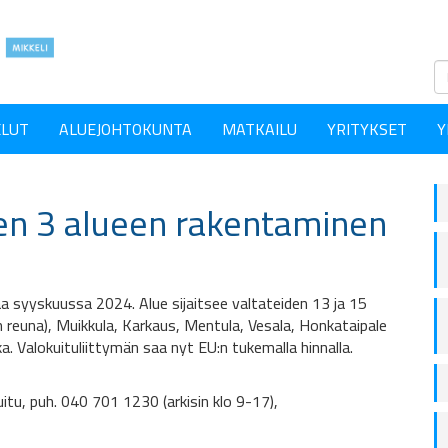
ELUT
ALUEJOHTOKUNTA
MATKAILU
YRITYKSET
Y
en 3 alueen rakentaminen
a syyskuussa 2024. Alue sijaitsee valtateiden 13 ja 15
en reuna), Muikkula, Karkaus, Mentula, Vesala, Honkataipale
kka. Valokuituliittymän saa nyt EU:n tukemalla hinnalla.
tu, puh. 040 701 1230 (arkisin klo 9-17),