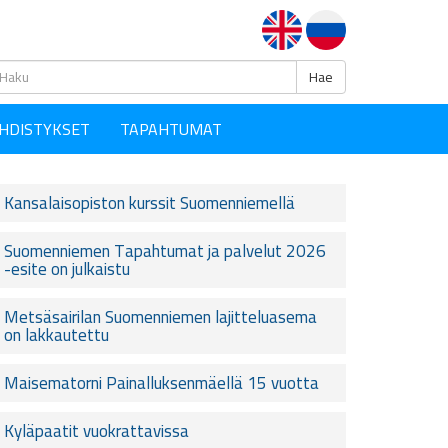
Haku
Hae
HDISTYKSET
TAPAHTUMAT
Kansalaisopiston kurssit Suomenniemellä
Suomenniemen Tapahtumat ja palvelut 2026
-esite on julkaistu
Metsäsairilan Suomenniemen lajitteluasema
on lakkautettu
Maisematorni Painalluksenmäellä 15 vuotta
Kyläpaatit vuokrattavissa