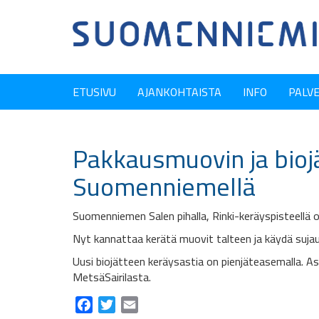
ETUSIVU
AJANKOHTAISTA
INFO
PALV
Pakkausmuovin ja bioj
Suomenniemellä
Suomenniemen Salen pihalla, Rinki-keräyspisteellä
Nyt kannattaa kerätä muovit talteen ja käydä suja
Uusi biojätteen keräysastia on pienjäteasemalla. Ast
MetsäSairilasta.
Facebook
Twitter
Email