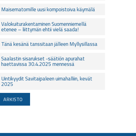
Maisematornille uusi kompoistoiva käymälä
Valokuiturakentaminen Suomenniemellä
etenee – liittymän ehtii vielä saada!
Tänä kesänä tanssitaan jälleen Myllysillassa
Saalastin sisarukset -säätiön apurahat
haettavissa 30.4.2025 mennessä
Uintikyydit Savitaipaleen uimahalliin, kevät
2025
ARKISTO