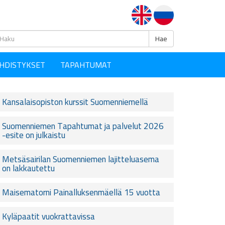
Haku
Hae
HDISTYKSET
TAPAHTUMAT
Kansalaisopiston kurssit Suomenniemellä
Suomenniemen Tapahtumat ja palvelut 2026
-esite on julkaistu
Metsäsairilan Suomenniemen lajitteluasema
on lakkautettu
Maisematorni Painalluksenmäellä 15 vuotta
Kyläpaatit vuokrattavissa