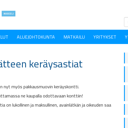
ELUT
ALUEJOHTOKUNTA
MATKAILU
YRITYKSET
Y
ätteen keräysastiat
 on nyt myös pakkausmuovin keräyskontti.
uttamassa ne kaupalla odottavaan konttiin!
ia on lukollinen ja maksullinen, avainlätkän ja oikeuden saa