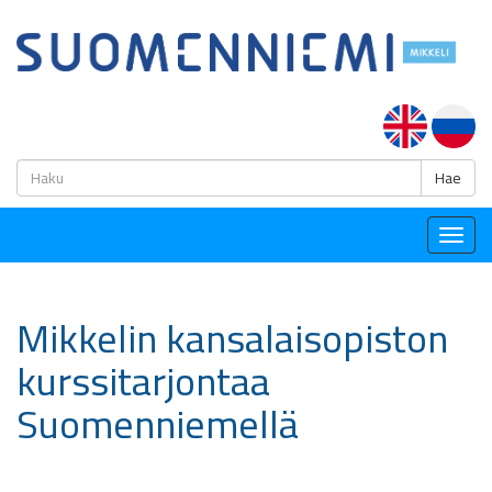
H
Hae
Togg
navig
Mikkelin kansalaisopiston
kurssitarjontaa
Suomenniemellä