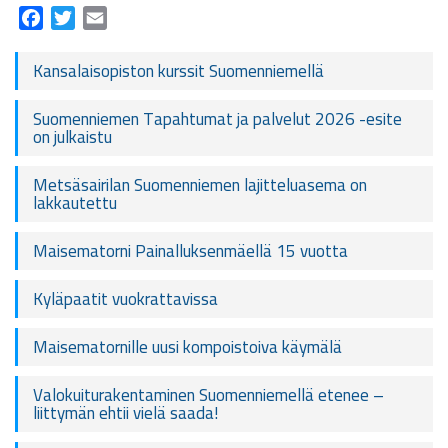
Facebook
Twitter
Email
Kansalaisopiston kurssit Suomenniemellä
Suomenniemen Tapahtumat ja palvelut 2026 -esite
on julkaistu
Metsäsairilan Suomenniemen lajitteluasema on
lakkautettu
Maisematorni Painalluksenmäellä 15 vuotta
Kyläpaatit vuokrattavissa
Maisematornille uusi kompoistoiva käymälä
Valokuiturakentaminen Suomenniemellä etenee –
liittymän ehtii vielä saada!