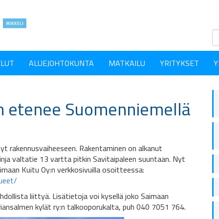
ELUT
ALUEJOHTOKUNTA
MATKAILU
YRITYKSET
Y
n etenee Suomenniemellä
yt rakennusvaiheeseen. Rakentaminen on alkanut
nja valtatie 13 vartta pitkin Savitaipaleen suuntaan. Nyt
maan Kuitu Oy:n verkkosivuilla osoitteessa:
ueet/
ollista liittyä. Lisätietoja voi kysellä joko Saimaan
riansalmen kylät ry:n talkooporukalta, puh 040 7051 764.