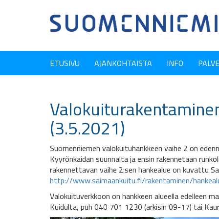
ETUSIVU
AJANKOHTAISTA
INFO
PALV
Valokuiturakentamine
(3.5.2021)
Suomenniemen valokuituhankkeen vaihe 2 on edenn
Kyyrönkaidan suunnalta ja ensin rakennetaan runkoli
rakennettavan vaihe 2:sen hankealue on kuvattu Sai
http://www.saimaankuitu.fi/rakentaminen/hankeal
Valokuituverkkoon on hankkeen alueella edelleen mahd
Kuidulta, puh 040 701 1230 (arkisin 09-17) tai Kau