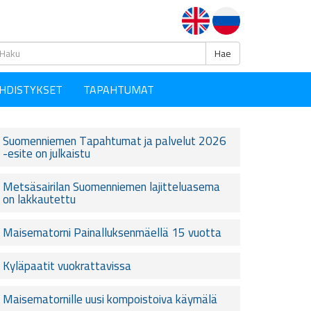
Haku
Hae
HDISTYKSET
TAPAHTUMAT
Suomenniemen Tapahtumat ja palvelut 2026
-esite on julkaistu
Metsäsairilan Suomenniemen lajitteluasema
on lakkautettu
Maisematorni Painalluksenmäellä 15 vuotta
Kyläpaatit vuokrattavissa
Maisematornille uusi kompoistoiva käymälä