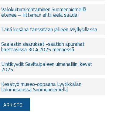
Valokuiturakentaminen Suomenniemellä
etenee – liittymän ehtii vielä saada!
Tänä kesänä tanssitaan jälleen Myllysillassa
Saalastin sisarukset -säätiön apurahat
haettavissa 30.4.2025 mennessä
Uintikyydit Savitaipaleen uimahalliin, kevät
2025
Kesätyö museo-oppaana Lyytikkälän
talomuseossa Suomenniemellä
ARKISTO