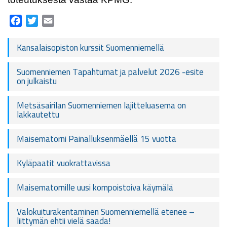
Facebook
Twitter
Email
Kansalaisopiston kurssit Suomenniemellä
Suomenniemen Tapahtumat ja palvelut 2026 -esite
on julkaistu
Metsäsairilan Suomenniemen lajitteluasema on
lakkautettu
Maisematorni Painalluksenmäellä 15 vuotta
Kyläpaatit vuokrattavissa
Maisematornille uusi kompoistoiva käymälä
Valokuiturakentaminen Suomenniemellä etenee –
liittymän ehtii vielä saada!