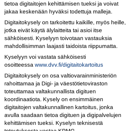
tietoa digitaitojen kehittämisen tueksi ja voivat
jakaa keskenään hyväksi todettuja malleja.
Digitaitokysely on tarkoitettu kaikille, myös heille,
jotka eivät käytä älylaitteita tai asioi itse
sähköisesti. Kyselyyn toivotaan vastauksia
mahdollisimman laajasti taidoista riippumatta.
Kyselyyn voi vastata sähköisesti
osoitteessa
www.dvv.fi/digitaitokartoitus
Digitaitokysely on osa valtiovarainministeriön
rahoittamaa ja Digi- ja väestötietoviraston
toteuttamaa valtakunnallista digituen
koordinaatiota. Kysely on ensimmäinen
digitaitojen valtakunnallinen kartoitus, jonka
avulla saadaan tietoa digituen ja digipalvelujen
kehittämisen tueksi. Kyselyn teknisestä
toteutuksesta vastaa KPMG.