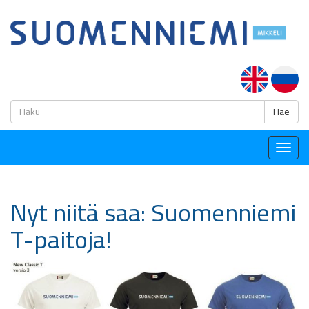
H
Hae
Togg
navig
Nyt niitä saa: Suomenniemi
T-paitoja!