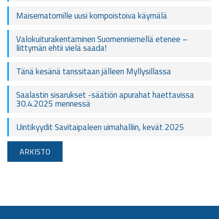
Maisematornille uusi kompoistoiva käymälä
Valokuiturakentaminen Suomenniemellä etenee –
liittymän ehtii vielä saada!
Tänä kesänä tanssitaan jälleen Myllysillassa
Saalastin sisarukset -säätiön apurahat haettavissa
30.4.2025 mennessä
Uintikyydit Savitaipaleen uimahalliin, kevät 2025
ARKISTO