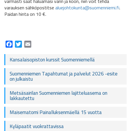
varmasti saat haluamasi värin ja koon, niin voit tehdä
varauksen sähköpostitse
aluejohtokunta@suomenniemi.fi
.
Paidan hinta on 10 €.
Facebook
Twitter
Email
Kansalaisopiston kurssit Suomenniemellä
Suomenniemen Tapahtumat ja palvelut 2026 -esite
on julkaistu
Metsäsairilan Suomenniemen lajitteluasema on
lakkautettu
Maisematorni Painalluksenmäellä 15 vuotta
Kyläpaatit vuokrattavissa