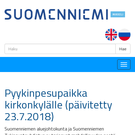
H
Hae
Togg
navig
Pyykinpesupaikka
kirkonkylälle (päivitetty
23.7.2018)
Suomenniemen aluejohtokunta ja Suomenniemen