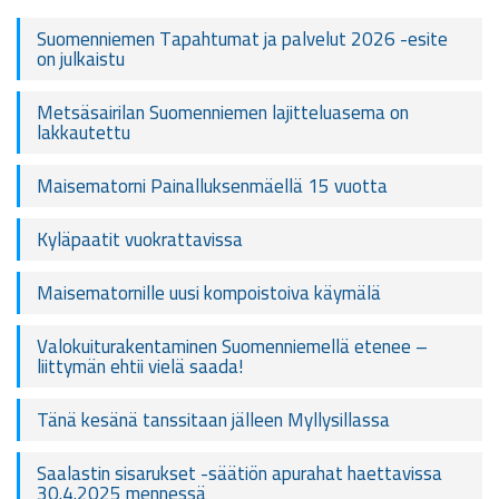
Suomenniemen Tapahtumat ja palvelut 2026 -esite
on julkaistu
Metsäsairilan Suomenniemen lajitteluasema on
lakkautettu
Maisematorni Painalluksenmäellä 15 vuotta
Kyläpaatit vuokrattavissa
Maisematornille uusi kompoistoiva käymälä
Valokuiturakentaminen Suomenniemellä etenee –
liittymän ehtii vielä saada!
Tänä kesänä tanssitaan jälleen Myllysillassa
Saalastin sisarukset -säätiön apurahat haettavissa
30.4.2025 mennessä