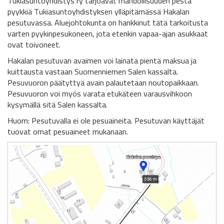
Tukiasuntoyhdistys ry tarjoavat mahdollisuuden pestä
pyykkiä Tukiasuntoyhdistyksen ylläpitämässä Hakalan
pesutuvassa. Aluejohtokunta on hankkinut tätä tarkoitusta
varten pyykinpesukoneen, jota etenkin vapaa-ajan asukkaat
ovat toivoneet.
Hakalan pesutuvan avaimen voi lainata pientä maksua ja
kuittausta vastaan Suomenniemen Salen kassalta.
Pesuvuoron päätyttyä avain palautetaan noutopaikkaan.
Pesuvuoron voi myös varata etukäteen varausvihkoon
kysymällä sitä Salen kassalta.
Huom: Pesutuvalla ei ole pesuaineita. Pesutuvan käyttäjät
tuovat omat pesuaineet mukanaan.