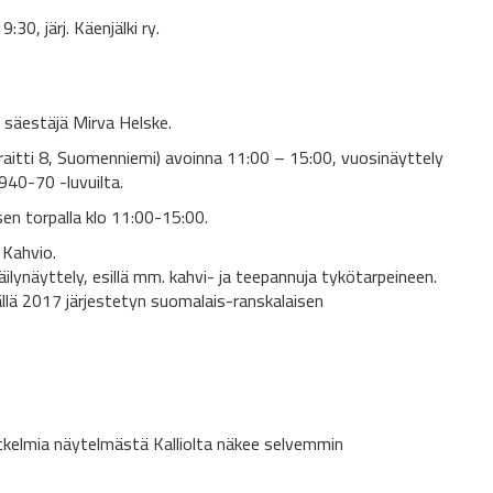
30, järj. Käenjälki ry.
, säestäjä Mirva Helske.
aitti 8, Suomenniemi) avoinna 11:00 – 15:00, vuosinäyttely
940-70 -luvuilta.
en torpalla klo 11:00-15:00.
 Kahvio.
ilynäyttely, esillä mm. kahvi- ja teepannuja tykötarpeineen.
llä 2017 järjestetyn suomalais-ranskalaisen
atkelmia näytelmästä Kalliolta näkee selvemmin