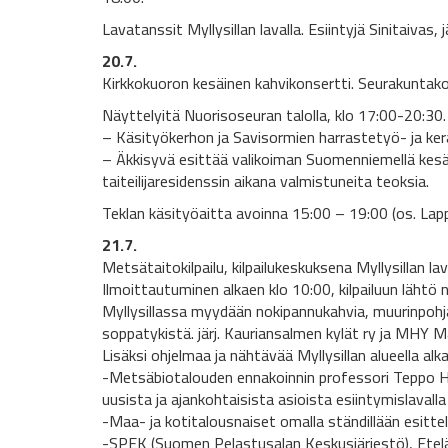
Lavatanssit Myllysillan lavalla. Esiintyjä Sinitaivas,
20.7.
Kirkkokuoron kesäinen kahvikonsertti. Seurakuntako
Näyttelyitä Nuorisoseuran talolla, klo 17:00-20:30.
– Käsityökerhon ja Savisormien harrastetyö- ja kerä
– Äkkisyvä esittää valikoiman Suomenniemellä kesä
taiteilijaresidenssin aikana valmistuneita teoksia.
Teklan käsityöaitta avoinna 15:00 – 19:00 (os. Lap
21.7.
Metsätaitokilpailu, kilpailukeskuksena Myllysillan lav
Ilmoittautuminen alkaen klo 10:00, kilpailuun lähtö n
Myllysillassa myydään nokipannukahvia, muurinpohja
soppatykistä. järj. Kauriansalmen kylät ry ja MHY 
Lisäksi ohjelmaa ja nähtävää Myllysillan alueella alka
-Metsäbiotalouden ennakoinnin professori Teppo H
uusista ja ajankohtaisista asioista esiintymislavall
-Maa- ja kotitalousnaiset omalla ständillään esitte
-SPEK (Suomen Pelastusalan Keskusjärjestö), Ete