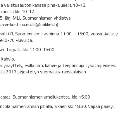
ta valistusauton kanssa piha-alueella 10-13.
ueella klo 10-12.
0-15, järj. MLL Suomenniemen yhdistys
ivi-kristiina.erola@mikkeli.fi)
aitti 8, Suomenniemi) avoinna 11:00 – 15:00, vuosinäyttely
940-70 -luvuilta.
en torpalla klo 11:00-15:00.
 Kahvio.
ilynäyttely, esillä mm. kahvi- ja teepannuja tykötarpeineen.
llä 2017 järjestetyn suomalais-ranskalaisen
asukkaat. Suomenniemen urheilukenttä, klo 16:00
ntola Salmenrannan pihalla, alkaen klo 18:30. Vapaa pääsy.