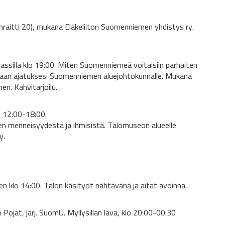
pinraitti 20), mukana Eläkeliiton Suomenniemen yhdistys ry.
ssilla klo 19:00. Miten Suomenniemeä voitaisiin parhaiten
aan ajatuksesi Suomenniemen aluejohtokunnalle. Mukana
n. Kahvitarjoilu.
o 12:00-18:00.
en menneisyydestä ja ihmisistä. Talomuseon alueelle
y.
en klo 14:00. Talon käsityöt nähtävänä ja aitat avoinna.
n Pojat, järj. SuomU. Myllysillan lava, klo 20:00-00:30