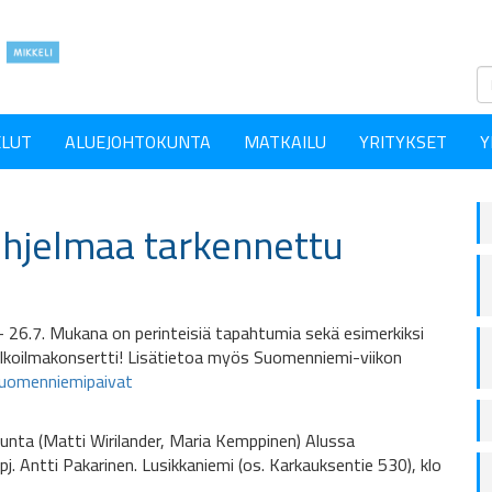
ELUT
ALUEJOHTOKUNTA
MATKAILU
YRITYKSET
Y
hjelmaa tarkennettu
 26.7. Mukana on perinteisiä tapahtumia sekä esimerkiksi
ulkoilmakonsertti! Lisätietoa myös Suomenniemi-viikon
uomenniemipaivat
akunta (Matti Wirilander, Maria Kemppinen) Alussa
. Antti Pakarinen. Lusikkaniemi (os. Karkauksentie 530), klo