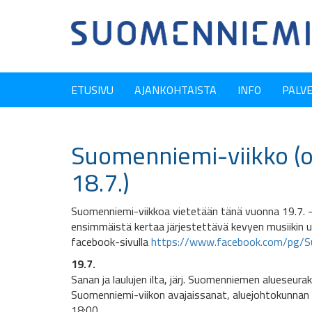
ETUSIVU
AJANKOHTAISTA
INFO
PALV
Suomenniemi-viikko (o
18.7.)
Suomenniemi-viikkoa vietetään tänä vuonna 19.7. –
ensimmäistä kertaa järjestettävä kevyen musiikin 
facebook-sivulla
https://www.facebook.com/pg/S
19.7.
Sanan ja laulujen ilta, järj. Suomenniemen alueseur
Suomenniemi-viikon avajaissanat, aluejohtokunnan pj
18:00.