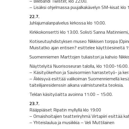
– Bilebändi Twister, klo 22:00.
– Lisäksi ohjelmassa puujalkakävelyn SM-kisat klo 19:
22.7.
Juhlajumalanpalvelus kirkossa klo 10:00.
Kirkkokonsertti klo 13:00. Solisti Sanna Matinniemi
Kotiseutuyhdistyksen museo Nikkisen torppa (Opinr
Muistatko ajan entisen? esittelee käyttöesineitä 1
Suomenniemen Marttojen tuliaistori ja kahvio Nikkis
Näyttelyitä Nuorisoseuran talolla, klo 10:00-16:00.
– Käsityökerhon ja Savisormien harrastetyö- ja kerä
– Äkkisyvä esittää valikoiman Suomenniemellä kesä
taiteilijaresidenssin aikana valmistuneita teoksia.
Teklan käsityöaitta avoinna 11:00 – 15:00.
23.7.
Rääppiäiset Ripatin myllyllä klo 19:00
– Omaishoitajien teatteriryhmä Virtapiiri esittää k
– Yhteislaulua ja musiikkia – Veli Muttilainen