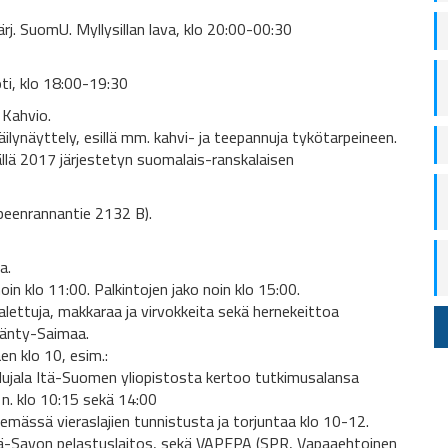
 järj. SuomU. Myllysillan lava, klo 20:00-00:30
ti, klo 18:00-19:30
 Kahvio.
ilynäyttely, esillä mm. kahvi- ja teepannuja tykötarpeineen.
llä 2017 järjestetyn suomalais-ranskalaisen
peenrannantie 2132 B).
a.
oin klo 11:00. Palkintojen jako noin klo 15:00.
lettuja, makkaraa ja virvokkeita sekä hernekeittoa
Mänty-Saimaa.
en klo 10, esim.:
ujala Itä-Suomen yliopistosta kertoo tutkimusalansa
a n. klo 10:15 sekä 14:00
lemässä vieraslajien tunnistusta ja torjuntaa klo 10-12.
lä-Savon pelastuslaitos, sekä VAPEPA (SPR, Vapaaehtoinen