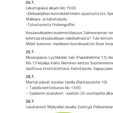
24.7.
Liikuntapäivä alkaen klo 15:00
-Elinkaaripihan kuntoilulaitteiden opastusta (os. O
Makkara- ja kahvitarjoilu.
-Tutustumista frisbeegolfiin
Kesäasukkaiden kuulemistilaisuus Salmenrannan tera
kehittää kesäasukkaan näkökulmasta? Tule kertom
Mökit kuntoon -hankkeen koordinaattori Anne Innane
25.7.
Museopäivä, Lyytikkälän talo (Pajulahdentie 17), kl
Klo 13 kirjailija Kaiho Nieminen kertoo Suomenniem
sijoittuva etsintätehtävä. Kahvitarjoilu. Vapaa pääs
26.7.
Martan päivät Jussilan talolla (Rantasuontie 10).
– Tarjolla keittolounas klo 13:00.
– Saalastin sisarukset -säätiön 20-vuotisjuhla alka
26.7.
Lavatanssit Myllysillan lavalla. Esiintyjä Pekkaniska