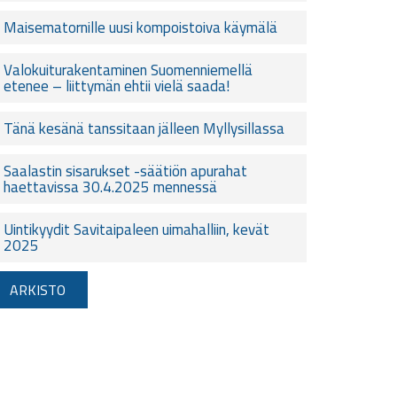
Maisematornille uusi kompoistoiva käymälä
Valokuiturakentaminen Suomenniemellä
etenee – liittymän ehtii vielä saada!
Tänä kesänä tanssitaan jälleen Myllysillassa
Saalastin sisarukset -säätiön apurahat
haettavissa 30.4.2025 mennessä
Uintikyydit Savitaipaleen uimahalliin, kevät
2025
ARKISTO