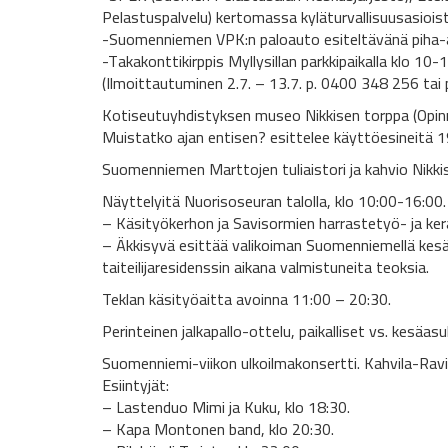
Pelastuspalvelu) kertomassa kyläturvallisuusasiois
-Suomenniemen VPK:n paloauto esiteltävänä piha-al
-Takakonttikirppis Myllysillan parkkipaikalla klo 1
(Ilmoittautuminen 2.7. – 13.7. p. 0400 348 256 tai pa
Kotiseutuyhdistyksen museo Nikkisen torppa (Opinr
Muistatko ajan entisen? esittelee käyttöesineitä 1
Suomenniemen Marttojen tuliaistori ja kahvio Nikkis
Näyttelyitä Nuorisoseuran talolla, klo 10:00-16:00.
– Käsityökerhon ja Savisormien harrastetyö- ja kerä
– Äkkisyvä esittää valikoiman Suomenniemellä kesä
taiteilijaresidenssin aikana valmistuneita teoksia.
Teklan käsityöaitta avoinna 11:00 – 20:30.
Perinteinen jalkapallo-ottelu, paikalliset vs. kesä
Suomenniemi-viikon ulkoilmakonsertti. Kahvila-Ravi
Esiintyjät:
– Lastenduo Mimi ja Kuku, klo 18:30.
– Kapa Montonen band, klo 20:30.