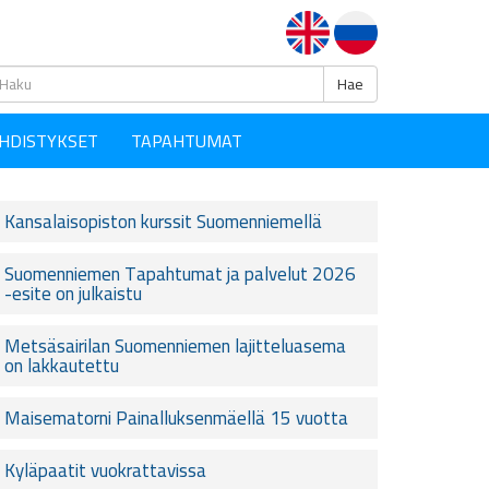
Haku
Hae
HDISTYKSET
TAPAHTUMAT
Kansalaisopiston kurssit Suomenniemellä
Suomenniemen Tapahtumat ja palvelut 2026
-esite on julkaistu
Metsäsairilan Suomenniemen lajitteluasema
on lakkautettu
Maisematorni Painalluksenmäellä 15 vuotta
Kyläpaatit vuokrattavissa