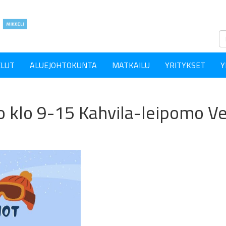
ELUT
ALUEJOHTOKUNTA
MATKAILU
YRITYKSET
Y
o klo 9-15 Kahvila-leipomo V