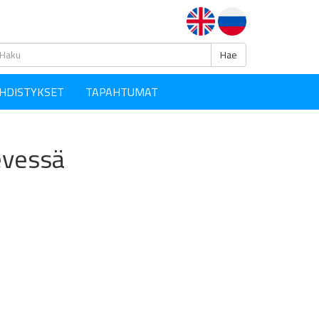
Haku
Hae
HDISTYKSET
TAPAHTUMAT
evessä