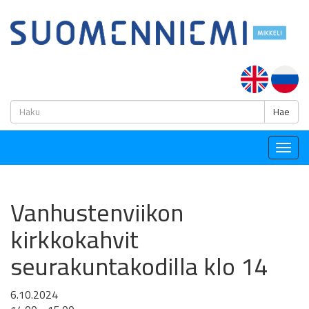
H
Hae
Togg
navig
Vanhustenviikon
kirkkokahvit
seurakuntakodilla klo 14
6.10.2024