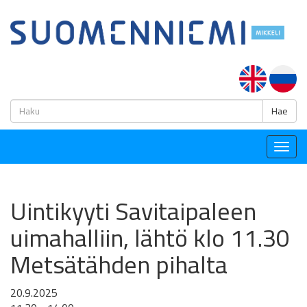
H
Hae
Togg
navig
Uintikyyti Savitaipaleen
uimahalliin, lähtö klo 11.30
Metsätähden pihalta
20.9.2025