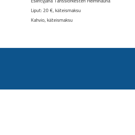
Esiintyjänä Tanssiorkesteri Helminauha
Liput: 20 €, käteismaksu
Kahvio, käteismaksu