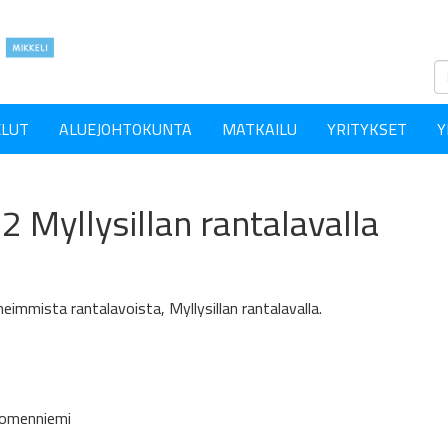
ELUT
ALUEJOHTOKUNTA
MATKAILU
YRITYKSET
Y
2 Myllysillan rantalavalla
immista rantalavoista, Myllysillan rantalavalla.
Suomenniemi