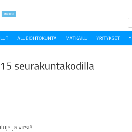
ELUT
ALUEJOHTOKUNTA
MATKAILU
YRITYKSET
Y
o 15 seurakuntakodilla
uja ja virsiä.