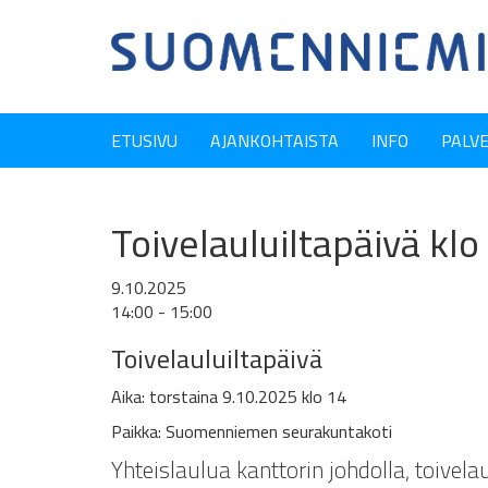
ETUSIVU
AJANKOHTAISTA
INFO
PALV
Toivelauluiltapäivä kl
9.10.2025
14:00 - 15:00
Toivelauluiltapäivä
Aika: torstaina 9.10.2025 klo 14
Paikka: Suomenniemen seurakuntakoti
Yhteislaulua kanttorin johdolla, toivelaul