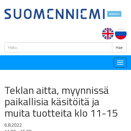
H
Hae
Togg
navig
Teklan aitta, myynnissä
paikallisia käsitöitä ja
muita tuotteita klo 11-15
6.8.2022