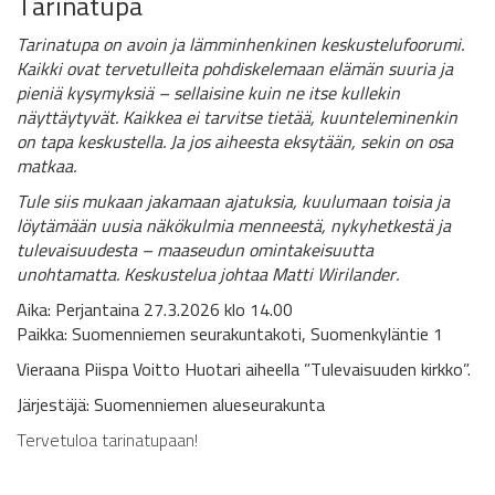
Tarinatupa
Tarinatupa on avoin ja lämminhenkinen keskustelufoorumi.
Kaikki ovat tervetulleita pohdiskelemaan elämän suuria ja
pieniä kysymyksiä – sellaisine kuin ne itse kullekin
näyttäytyvät. Kaikkea ei tarvitse tietää, kuunteleminenkin
on tapa keskustella. Ja jos aiheesta eksytään, sekin on osa
matkaa.
Tule siis mukaan jakamaan ajatuksia, kuulumaan toisia ja
löytämään uusia näkökulmia menneestä, nykyhetkestä ja
tulevaisuudesta – maaseudun omintakeisuutta
unohtamatta. Keskustelua johtaa Matti Wirilander.
Aika: Perjantaina 27.3.2026 klo 14.00
Paikka: Suomenniemen seurakuntakoti, Suomenkyläntie 1
Vieraana Piispa Voitto Huotari aiheella ”Tulevaisuuden kirkko”.
Järjestäjä: Suomenniemen alueseurakunta
Tervetuloa tarinatupaan!