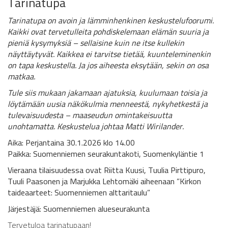
Tarinatupa
Tarinatupa on avoin ja lämminhenkinen keskustelufoorumi.
Kaikki ovat tervetulleita pohdiskelemaan elämän suuria ja
pieniä kysymyksiä – sellaisine kuin ne itse kullekin
näyttäytyvät. Kaikkea ei tarvitse tietää, kuunteleminenkin
on tapa keskustella. Ja jos aiheesta eksytään, sekin on osa
matkaa.
Tule siis mukaan jakamaan ajatuksia, kuulumaan toisia ja
löytämään uusia näkökulmia menneestä, nykyhetkestä ja
tulevaisuudesta – maaseudun omintakeisuutta
unohtamatta. Keskustelua johtaa Matti Wirilander.
Aika: Perjantaina 30.1.2026 klo 14.00
Paikka: Suomenniemen seurakuntakoti, Suomenkyläntie 1
Vieraana tilaisuudessa ovat Riitta Kuusi, Tuulia Pirttipuro,
Tuuli Paasonen ja Marjukka Lehtomäki aiheenaan ”Kirkon
taideaarteet: Suomenniemen alttaritaulu”
Järjestäjä: Suomenniemen alueseurakunta
Tervetuloa tarinatupaan!