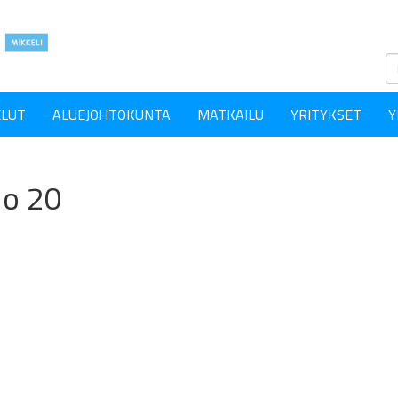
ELUT
ALUEJOHTOKUNTA
MATKAILU
YRITYKSET
Y
lo 20