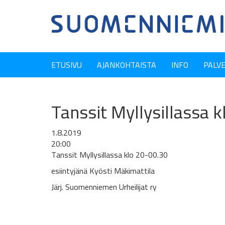
ETUSIVU
AJANKOHTAISTA
INFO
PALV
Tanssit Myllysillassa k
1.8.2019
20:00
Tanssit Myllysillassa klo 20-00.30
esiintyjänä Kyösti Mäkimattila
Järj. Suomenniemen Urheilijat ry