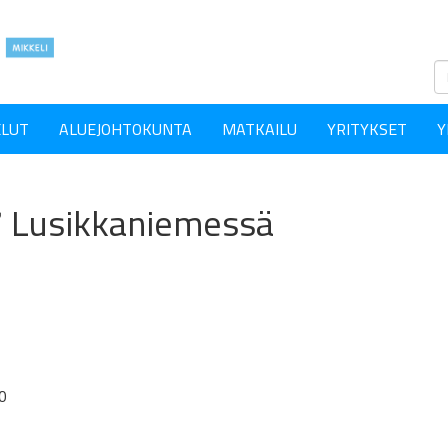
ELUT
ALUEJOHTOKUNTA
MATKAILU
YRITYKSET
Y
17 Lusikkaniemessä
30