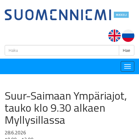
H
Hae
Togg
navig
Suur-Saimaan Ympäriajot,
tauko klo 9.30 alkaen
Myllysillassa
28.6.2026