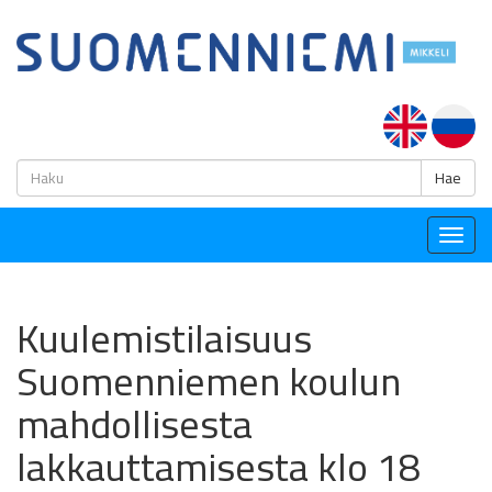
H
Hae
Togg
navig
Kuulemistilaisuus
Suomenniemen koulun
mahdollisesta
lakkauttamisesta klo 18