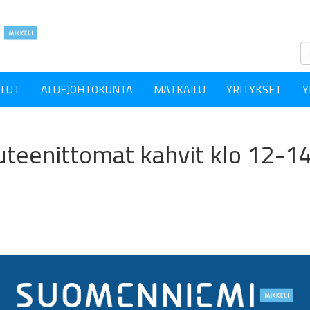
ELUT
ALUEJOHTOKUNTA
MATKAILU
YRITYKSET
Y
teenittomat kahvit klo 12-1