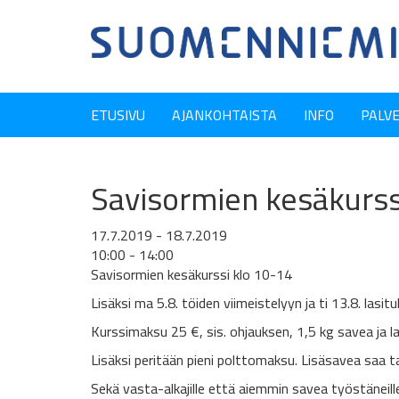
ETUSIVU
AJANKOHTAISTA
INFO
PALV
Savisormien kesäkurss
17.7.2019 - 18.7.2019
10:00 - 14:00
Savisormien kesäkurssi klo 10-14
Lisäksi ma 5.8. töiden viimeistelyyn ja ti 13.8. lasit
Kurssimaksu 25 €, sis. ohjauksen, 1,5 kg savea ja la
Lisäksi peritään pieni polttomaksu. Lisäsavea saa t
Sekä vasta-alkajille että aiemmin savea työstäneill