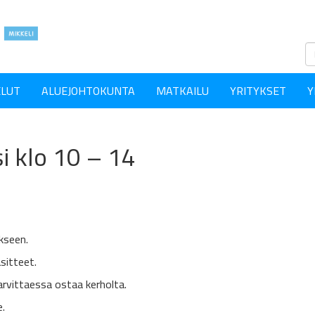
ELUT
ALUEJOHTOKUNTA
MATKAILU
YRITYKSET
Y
i klo 10 – 14
ukseen.
sitteet.
arvittaessa ostaa kerholta.
e.