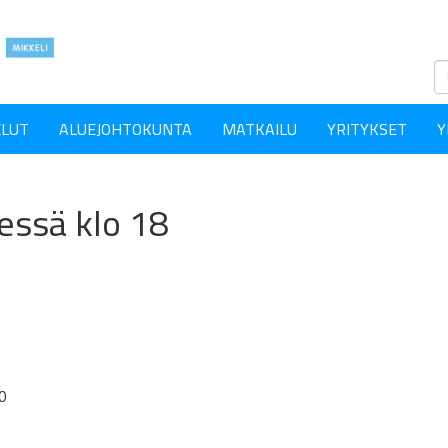
ELUT
ALUEJOHTOKUNTA
MATKAILU
YRITYKSET
Y
essä klo 18
0