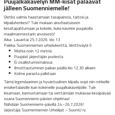
Puujalkakävelyn MM-kisat palaavat
jälleen Suomenniemelle!
Oletko valmis haastamaan tasapainosi, taitosi ja
kilpailuhenkesi? Tule mukaan ainutlaatuiseen
kesätapahtumaan ja kokeile, kuka kävelee puujaloilla
maailmanmestarin arvoisesti!
Aika:
Lauantai 25.7.2026
k
lo 13
Paikka: Suomenniemen urheilukenttä, Venttiväylä 5
Matka noin 12 metriä
Puujalat järjestäjän puolesta
Ei osallistumismaksua
Ilmoittautuminen paikan päällä klo 12.30 alkaen
Kolme parasta palkitaan
Tämä legendaarinen ja hyväntuulinen kilpailu sopii niin rohkeille
ensikertalaisille kuin kokeneille puujalkakävelijöille. Tule
kisamaan, kannustamaan tai viettämään mukavaa kesäpäivää
osana Suomenniemi-päivien ohjelmaa!
Nähdään Suomenniemi-päivillä 24.–26.7.2026!
Järjestäjä:
Suomenniemen Urheilijat – SuomU
ry