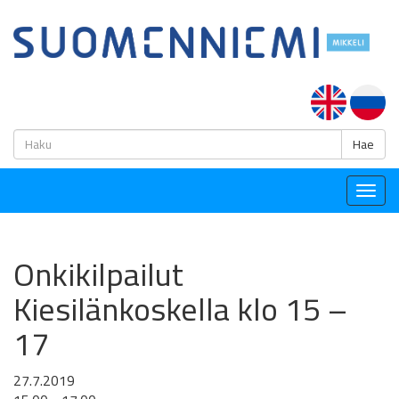
H
Hae
Togg
navig
Onkikilpailut
Kiesilänkoskella klo 15 –
17
27.7.2019